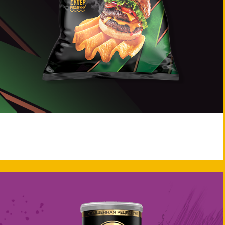
LAY'S®
О LAY’S
MAXX
Продукты
Акции
Обратная связь