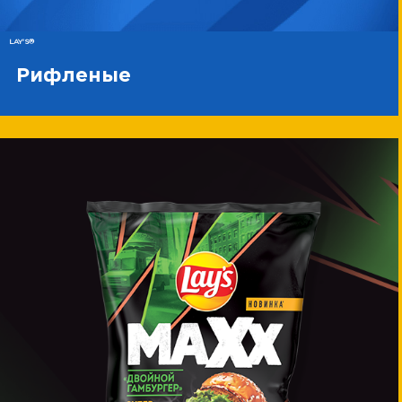
LAY'S®
Рифленые