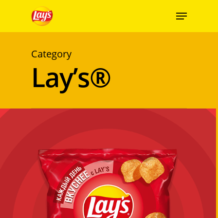
Category
Lay’s®