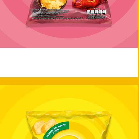
Lay's®
LAY’S® Краб