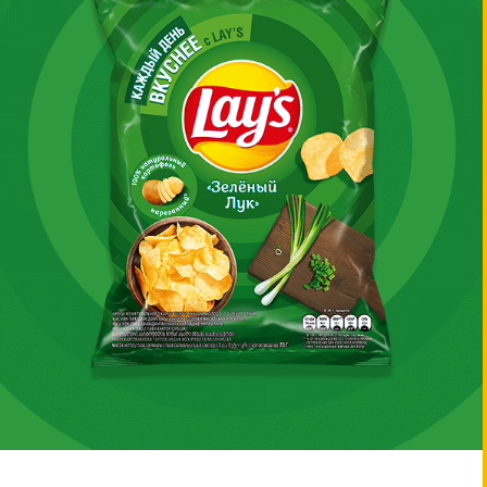
О LAY’S
Продукты
Акции
Обратная связь
Lay's®