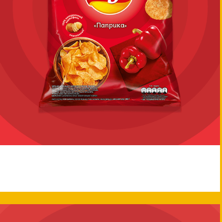
Lay's®
LAY’S® Паприка