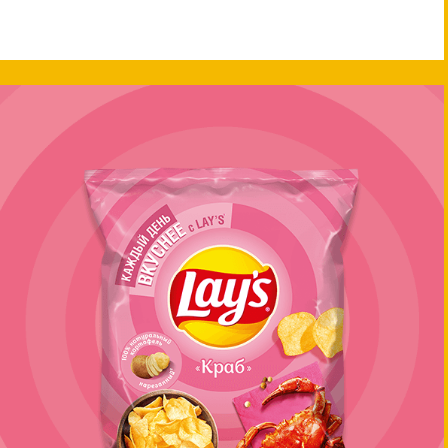
LAY’S® Зеленый лук