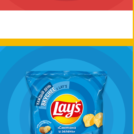
Lay's®
LAY’S® Бекон