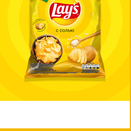
Lay's®
LAY’S® С солью