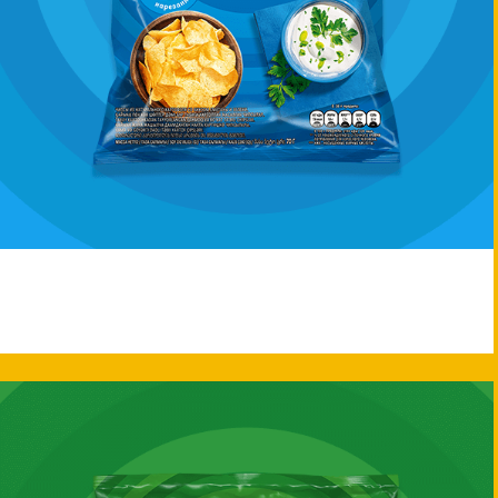
Lay's®
LAY’S® Cметана и зелень